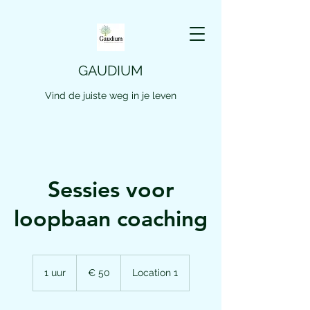
GAUDIUM
Vind de juiste weg in je leven
Sessies voor
loopbaan coaching
50
euro
1 uur
1
€ 50
Location 1
u
u