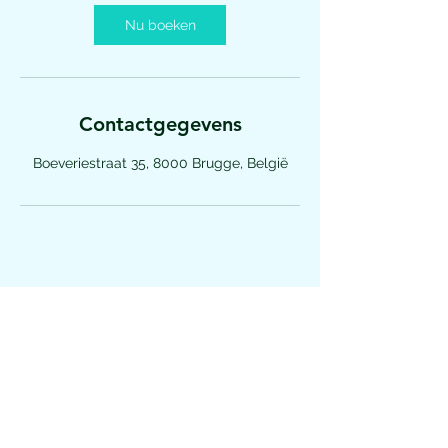
Nu boeken
Contactgegevens
Boeveriestraat 35, 8000 Brugge, België
+32 477 366 532
©2019 by Gaudium. Proudly created with Wix.com
Voor alles wat de loopbaanbegeleiding
via de loopbaancheques van de VDAB